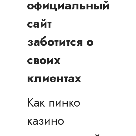
официальный
сайт
заботится о
своих
клиентах
Как пинко
казино