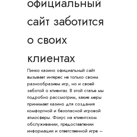
официальный
сайт заботится
о своих
клиентах
Пинко казино официальный сайт
вызывает интерес не только своим
разнообразием игр, но и своей
заботой о клиентах. В этой статье мы
подробно рассмотрим, какие меры
принимает казино для создания
комфортной и безопасной игровой
атмосферы. Фокус на клиентском
обслуживании, предоставлении
информации и ответственной игре –