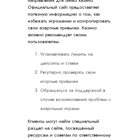
направления для пинко казино.
Официальный сайт предоставляет
полезную информацию о том, как
избежать игромании и контролировать
свои азартные привычки. Казино
активно рекомендует своим
пользователям:
Устанавливать лимиты на
депозиты и ставки
Регулярно проверять свои
игорные привычки
Обращаться за поддержкой в
случае возникновения проблем с
азартными играми
Клиенты могут найти специальный
раздел на сайте, посвящённый
ресурсам и советам по ответственному