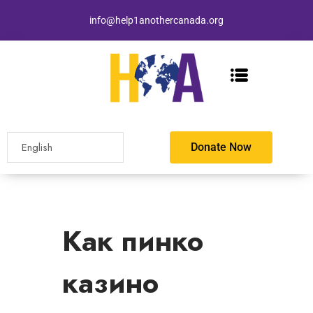
info@help1anothercanada.org
Donate Now
Как пинко
казино