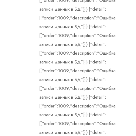
[{“order”:1009,”description”:”Ошибка
записи данных в БД”}]} {“detail”:
[{“order”:1009,”description”:”Ошибка
записи данных в БД”}]} {“detail”:
[{“order”:1009,”description”:”Ошибка
записи данных в БД”}]} {“detail”:
[{“order”:1009,”description”:”Ошибка
записи данных в БД”}]} {“detail”:
[{“order”:1009,”description”:”Ошибка
записи данных в БД”}]} {“detail”:
[{“order”:1009,”description”:”Ошибка
записи данных в БД”}]} {“detail”:
[{“order”:1009,”description”:”Ошибка
записи данных в БД”}]} {“detail”:
[{“order”:1009,”description”:”Ошибка
записи данных в БД”}]} {“detail”: