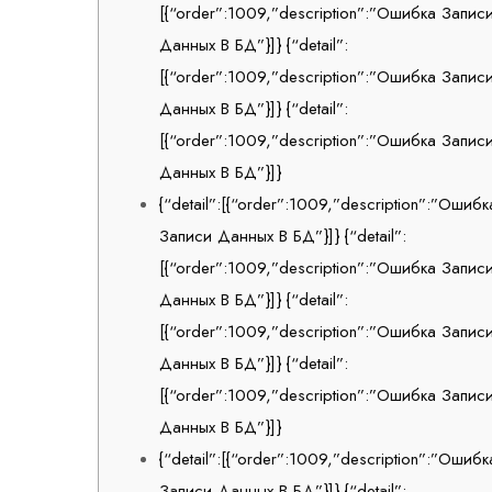
[{“order”:1009,”description”:”Ошибка Запис
Данных В БД”}]} {“detail”:
[{“order”:1009,”description”:”Ошибка Запис
Данных В БД”}]} {“detail”:
[{“order”:1009,”description”:”Ошибка Запис
Данных В БД”}]}
{“detail”:[{“order”:1009,”description”:”Ошибк
Записи Данных В БД”}]} {“detail”:
[{“order”:1009,”description”:”Ошибка Запис
Данных В БД”}]} {“detail”:
[{“order”:1009,”description”:”Ошибка Запис
Данных В БД”}]} {“detail”:
[{“order”:1009,”description”:”Ошибка Запис
Данных В БД”}]}
{“detail”:[{“order”:1009,”description”:”Ошибк
Записи Данных В БД”}]} {“detail”: