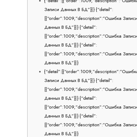
{“detail”:[{“order”:1009,”description”:”Ошибк
Записи Данных В БД”}]} {“detail”:
[{“order”:1009,”description”:”Ошибка Запис
Данных В БД”}]} {“detail”:
[{“order”:1009,”description”:”Ошибка Запис
Данных В БД”}]} {“detail”:
[{“order”:1009,”description”:”Ошибка Запис
Данных В БД”}]}
{“detail”:[{“order”:1009,”description”:”Ошибк
Записи Данных В БД”}]} {“detail”:
[{“order”:1009,”description”:”Ошибка Запис
Данных В БД”}]} {“detail”:
[{“order”:1009,”description”:”Ошибка Запис
Данных В БД”}]} {“detail”:
[{“order”:1009,”description”:”Ошибка Запис
Данных В БД”}]}