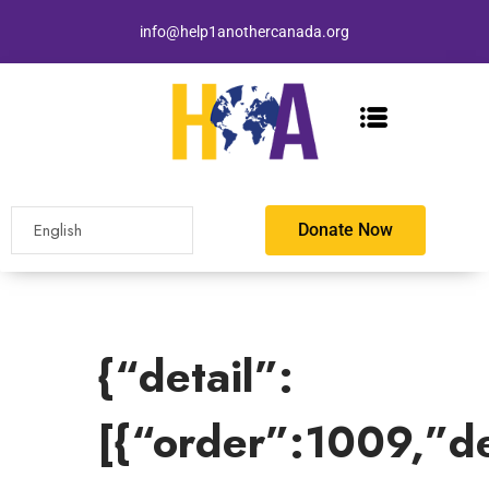
info@help1anothercanada.org
Donate Now
{“detail”:
[{“order”:1009,”d