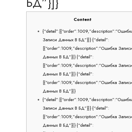
БД”}]}
Content
{“detail”:[{“order”:1009,”description”:”Ошибк
Записи Данных В БД”}]} {“detail”:
[{“order”:1009,”description”:”Ошибка Запис
Данных В БД”}]} {“detail”:
[{“order”:1009,”description”:”Ошибка Запис
Данных В БД”}]} {“detail”:
[{“order”:1009,”description”:”Ошибка Запис
Данных В БД”}]}
{“detail”:[{“order”:1009,”description”:”Ошибк
Записи Данных В БД”}]} {“detail”:
[{“order”:1009,”description”:”Ошибка Запис
Данных В БД”}]} {“detail”: