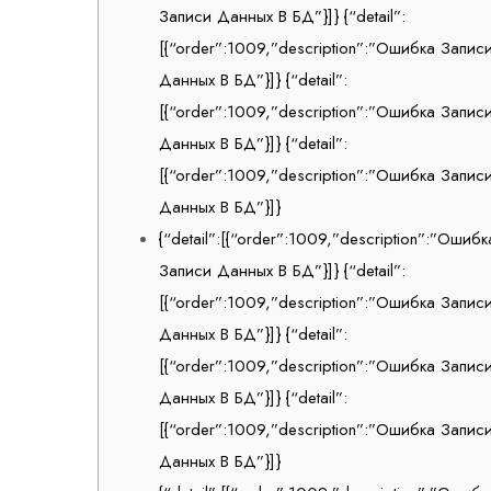
Записи Данных В БД”}]} {“detail”:
[{“order”:1009,”description”:”Ошибка Запис
Данных В БД”}]} {“detail”:
[{“order”:1009,”description”:”Ошибка Запис
Данных В БД”}]} {“detail”:
[{“order”:1009,”description”:”Ошибка Запис
Данных В БД”}]}
{“detail”:[{“order”:1009,”description”:”Ошибк
Записи Данных В БД”}]} {“detail”:
[{“order”:1009,”description”:”Ошибка Запис
Данных В БД”}]} {“detail”:
[{“order”:1009,”description”:”Ошибка Запис
Данных В БД”}]} {“detail”:
[{“order”:1009,”description”:”Ошибка Запис
Данных В БД”}]}