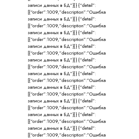
записи данных в БД”}]} {“detail”:
[{“order”:1009,”description”:”Ошибка
записи данных в БД”}]} {“detail”:
[{“order”:1009,”description”:”Ошибка
записи данных в БД”}]} {“detail”:
[{“order”:1009,”description”:”Ошибка
записи данных в БД”}]} {“detail”:
[{“order”:1009,”description”:”Ошибка
записи данных в БД”}]} {“detail”:
[{“order”:1009,”description”:”Ошибка
записи данных в БД”}]} {“detail”:
[{“order”:1009,”description”:”Ошибка
записи данных в БД”}]} {“detail”:
[{“order”:1009,”description”:”Ошибка
записи данных в БД”}]} {“detail”:
[{“order”:1009,”description”:”Ошибка
записи данных в БД”}]} {“detail”:
[{“order”:1009,”description”:”Ошибка
записи данных в БД”}]} {“detail”:
[{“order”:1009,”description”:”Ошибка