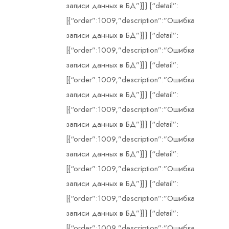
записи данных в БД”}]} {“detail”:
[{“order”:1009,”description”:”Ошибка
записи данных в БД”}]} {“detail”:
[{“order”:1009,”description”:”Ошибка
записи данных в БД”}]} {“detail”:
[{“order”:1009,”description”:”Ошибка
записи данных в БД”}]} {“detail”:
[{“order”:1009,”description”:”Ошибка
записи данных в БД”}]} {“detail”:
[{“order”:1009,”description”:”Ошибка
записи данных в БД”}]} {“detail”:
[{“order”:1009,”description”:”Ошибка
записи данных в БД”}]} {“detail”:
[{“order”:1009,”description”:”Ошибка
записи данных в БД”}]} {“detail”:
[{“order”:1009,”description”:”Ошибка