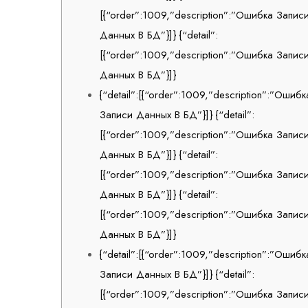
[{“order”:1009,”description”:”Ошибка Запис
Данных В БД”}]} {“detail”:
[{“order”:1009,”description”:”Ошибка Запис
Данных В БД”}]}
{“detail”:[{“order”:1009,”description”:”Ошибк
Записи Данных В БД”}]} {“detail”:
[{“order”:1009,”description”:”Ошибка Запис
Данных В БД”}]} {“detail”:
[{“order”:1009,”description”:”Ошибка Запис
Данных В БД”}]} {“detail”:
[{“order”:1009,”description”:”Ошибка Запис
Данных В БД”}]}
{“detail”:[{“order”:1009,”description”:”Ошибк
Записи Данных В БД”}]} {“detail”:
[{“order”:1009,”description”:”Ошибка Запис