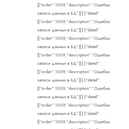
[{“order”:1009,”description”:”Ошибка
записи данных в БД”}]} {“detail”:
[{“order”:1009,”description”:”Ошибка
записи данных в БД”}]} {“detail”:
[{“order”:1009,”description”:”Ошибка
записи данных в БД”}]} {“detail”:
[{“order”:1009,”description”:”Ошибка
записи данных в БД”}]} {“detail”:
[{“order”:1009,”description”:”Ошибка
записи данных в БД”}]} {“detail”:
[{“order”:1009,”description”:”Ошибка
записи данных в БД”}]} {“detail”:
[{“order”:1009,”description”:”Ошибка
записи данных в БД”}]} {“detail”:
[{“order”:1009,”description”:”Ошибка