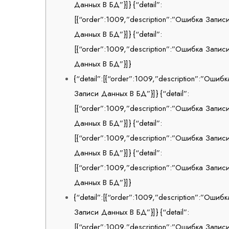
Данных В БД”}]} {“detail”:
[{“order”:1009,”description”:”Ошибка Запис
Данных В БД”}]} {“detail”:
[{“order”:1009,”description”:”Ошибка Запис
Данных В БД”}]}
{“detail”:[{“order”:1009,”description”:”Ошибк
Записи Данных В БД”}]} {“detail”:
[{“order”:1009,”description”:”Ошибка Запис
Данных В БД”}]} {“detail”:
[{“order”:1009,”description”:”Ошибка Запис
Данных В БД”}]} {“detail”:
[{“order”:1009,”description”:”Ошибка Запис
Данных В БД”}]}
{“detail”:[{“order”:1009,”description”:”Ошибк
Записи Данных В БД”}]} {“detail”:
[{“order”:1009,”description”:”Ошибка Запис