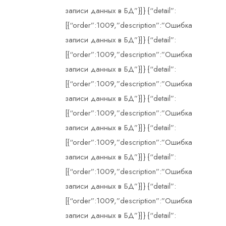
записи данных в БД”}]} {“detail”:
[{“order”:1009,”description”:”Ошибка
записи данных в БД”}]} {“detail”:
[{“order”:1009,”description”:”Ошибка
записи данных в БД”}]} {“detail”:
[{“order”:1009,”description”:”Ошибка
записи данных в БД”}]} {“detail”:
[{“order”:1009,”description”:”Ошибка
записи данных в БД”}]} {“detail”:
[{“order”:1009,”description”:”Ошибка
записи данных в БД”}]} {“detail”:
[{“order”:1009,”description”:”Ошибка
записи данных в БД”}]} {“detail”:
[{“order”:1009,”description”:”Ошибка
записи данных в БД”}]} {“detail”: