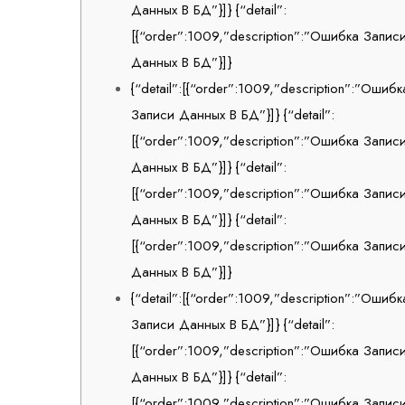
Данных В БД”}]} {“detail”:
[{“order”:1009,”description”:”Ошибка Запис
Данных В БД”}]}
{“detail”:[{“order”:1009,”description”:”Ошибк
Записи Данных В БД”}]} {“detail”:
[{“order”:1009,”description”:”Ошибка Запис
Данных В БД”}]} {“detail”:
[{“order”:1009,”description”:”Ошибка Запис
Данных В БД”}]} {“detail”:
[{“order”:1009,”description”:”Ошибка Запис
Данных В БД”}]}
{“detail”:[{“order”:1009,”description”:”Ошибк
Записи Данных В БД”}]} {“detail”:
[{“order”:1009,”description”:”Ошибка Запис
Данных В БД”}]} {“detail”:
[{“order”:1009,”description”:”Ошибка Запис