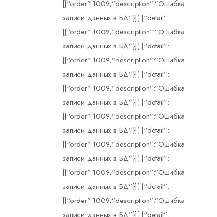
[{“order”:1009,”description”:”Ошибка
записи данных в БД”}]} {“detail”:
[{“order”:1009,”description”:”Ошибка
записи данных в БД”}]} {“detail”:
[{“order”:1009,”description”:”Ошибка
записи данных в БД”}]} {“detail”:
[{“order”:1009,”description”:”Ошибка
записи данных в БД”}]} {“detail”:
[{“order”:1009,”description”:”Ошибка
записи данных в БД”}]} {“detail”:
[{“order”:1009,”description”:”Ошибка
записи данных в БД”}]} {“detail”:
[{“order”:1009,”description”:”Ошибка
записи данных в БД”}]} {“detail”:
[{“order”:1009,”description”:”Ошибка
записи данных в БД”}]} {“detail”: