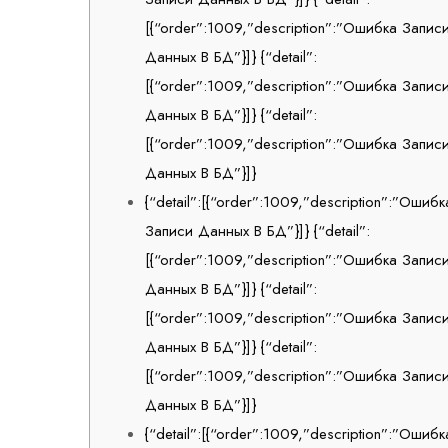
[{“order”:1009,”description”:”Ошибка Запис
Данных В БД”}]} {“detail”:
[{“order”:1009,”description”:”Ошибка Запис
Данных В БД”}]} {“detail”:
[{“order”:1009,”description”:”Ошибка Запис
Данных В БД”}]}
{“detail”:[{“order”:1009,”description”:”Ошибк
Записи Данных В БД”}]} {“detail”:
[{“order”:1009,”description”:”Ошибка Запис
Данных В БД”}]} {“detail”:
[{“order”:1009,”description”:”Ошибка Запис
Данных В БД”}]} {“detail”:
[{“order”:1009,”description”:”Ошибка Запис
Данных В БД”}]}
{“detail”:[{“order”:1009,”description”:”Ошибк