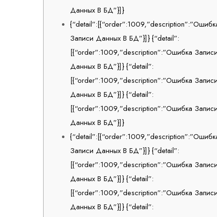
Данных В БД”}]}
{“detail”:[{“order”:1009,”description”:”Ошибк
Записи Данных В БД”}]} {“detail”:
[{“order”:1009,”description”:”Ошибка Запис
Данных В БД”}]} {“detail”:
[{“order”:1009,”description”:”Ошибка Запис
Данных В БД”}]} {“detail”:
[{“order”:1009,”description”:”Ошибка Запис
Данных В БД”}]}
{“detail”:[{“order”:1009,”description”:”Ошибк
Записи Данных В БД”}]} {“detail”:
[{“order”:1009,”description”:”Ошибка Запис
Данных В БД”}]} {“detail”:
[{“order”:1009,”description”:”Ошибка Запис
Данных В БД”}]} {“detail”: